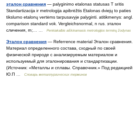
эталон сравнения
— palyginimo etalonas statusas T sritis
Standartizacija ir metrologija apibrėžtis Etalonas dviejų to paties
tikslumo etalonų vertėms tarpusavyje palyginti. atitikmenys: angl.
comparison standard vok. Vergleichsnormal, n rus. эталон
сличения, m;… …
Penkiakalbis aiškinamasis metrologijos terminų žodynas
Эталон сравнения
— Referrence material Эталон сравнения.
Материал определенного состава, сходный по своей
физической природе с анализируемым материалом и
используемый для эталонирования и стандартизации.
(Источник: «Металлы и сплавы. Справочник.» Под редакцией
Ю.П …
Словарь металлургических терминов