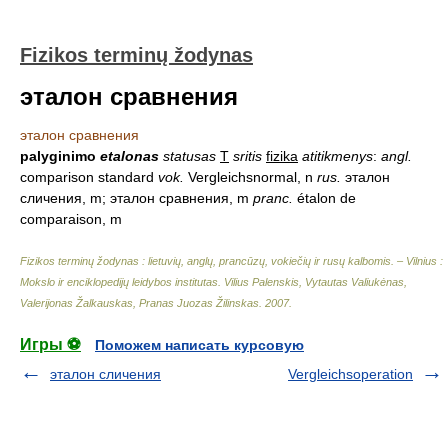
Fizikos terminų žodynas
эталон сравнения
эталон сравнения
palyginimo
etalonas
statusas
T
sritis
fizika
atitikmenys
:
angl.
comparison standard
vok.
Vergleichsnormal, n
rus.
эталон
сличения, m; эталон сравнения, m
pranc.
étalon de
comparaison, m
Fizikos terminų žodynas : lietuvių, anglų, prancūzų, vokiečių ir rusų kalbomis. – Vilnius :
Mokslo ir enciklopedijų leidybos institutas
.
Vilius Palenskis, Vytautas Valiukėnas,
Valerijonas Žalkauskas, Pranas Juozas Žilinskas
.
2007
.
Игры ⚽
Поможем написать курсовую
эталон сличения
Vergleichsoperation