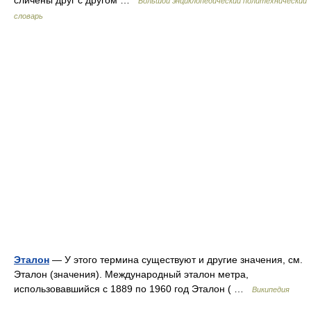
сличены друг с другом …
Большой энциклопедический политехнический
словарь
Эталон
— У этого термина существуют и другие значения, см.
Эталон (значения). Международный эталон метра,
использовавшийся с 1889 по 1960 год Эталон ( …
Википедия