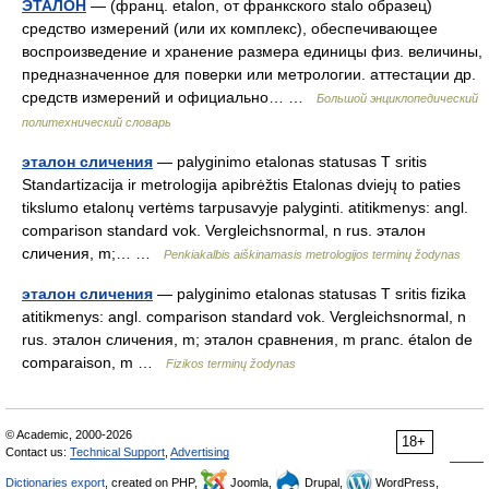
ЭТАЛОН
— (франц. etalon, от франкского stalo образец)
средство измерений (или их комплекс), обеспечивающее
воспроизведение и хранение размера единицы физ. величины,
предназначенное для поверки или метрологии. аттестации др.
средств измерений и официально… …
Большой энциклопедический
политехнический словарь
эталон сличения
— palyginimo etalonas statusas T sritis
Standartizacija ir metrologija apibrėžtis Etalonas dviejų to paties
tikslumo etalonų vertėms tarpusavyje palyginti. atitikmenys: angl.
comparison standard vok. Vergleichsnormal, n rus. эталон
сличения, m;… …
Penkiakalbis aiškinamasis metrologijos terminų žodynas
эталон сличения
— palyginimo etalonas statusas T sritis fizika
atitikmenys: angl. comparison standard vok. Vergleichsnormal, n
rus. эталон сличения, m; эталон сравнения, m pranc. étalon de
comparaison, m …
Fizikos terminų žodynas
© Academic, 2000-2026
18+
Contact us:
Technical Support
,
Advertising
Dictionaries export
, created on PHP,
Joomla,
Drupal,
WordPress,