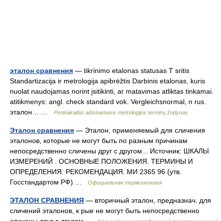
эталон сравнения
— tikrinimo etalonas statusas T sritis
Standartizacija ir metrologija apibrėžtis Darbinis etalonas, kuris
nuolat naudojamas norint įsitikinti, ar matavimas atliktas tinkamai.
atitikmenys: angl. check standard vok. Vergleichsnormal, n rus.
эталон… …
Penkiakalbis aiškinamasis metrologijos terminų žodynas
Эталон сравнения
— Эталон, применяемый для сличения
эталонов, которые не могут быть по разным причинам
непосредственно сличены друг с другом... Источник: ШКАЛЫ
ИЗМЕРЕНИЙ . ОСНОВНЫЕ ПОЛОЖЕНИЯ. ТЕРМИНЫ И
ОПРЕДЕЛЕНИЯ. РЕКОМЕНДАЦИЯ. МИ 2365 96 (утв.
Госстандартом РФ) …
Официальная терминология
ЭТАЛОН СРАВНЕНИЯ
— вторичный эталон, предназнач. для
сличений эталонов, к рые не могут быть непосредственно